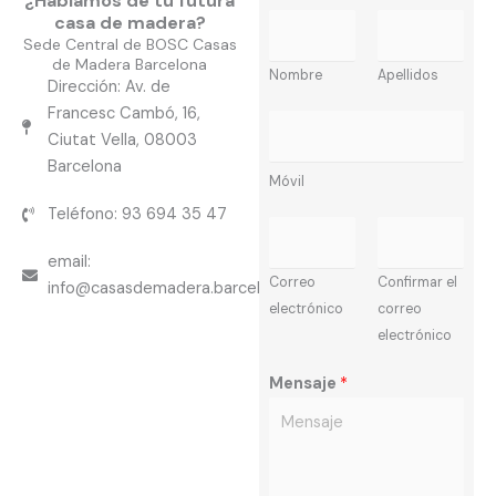
¿Hablamos de tu futura
casa de madera?
N
Sede Central de BOSC Casas
o
de Madera Barcelona
m
Nombre
Apellidos
Dirección: Av. de
b
Francesc Cambó, 16,
M
r
Ciutat Vella, 08003
ó
e
Barcelona
v
*
Móvil
i
Teléfono: 93 694 35 47
C
l
o
*
email:
r
Correo
Confirmar el
info@casasdemadera.barcelona
r
electrónico
correo
e
electrónico
o
Mensaje
*
E
l
e
c
t